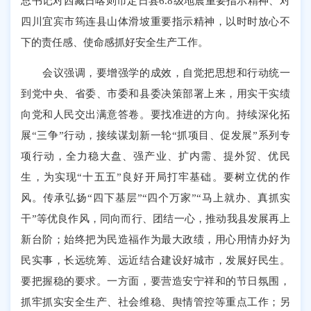
总书记对西藏日喀则市定日县6.8级地震重要指示精神、对
四川宜宾市筠连县山体滑坡重要指示精神，以时时放心不
下的责任感、使命感抓好安全生产工作。
会议强调，要增强学的成效，自觉把思想和行动统一
到党中央、省委、市委和县委决策部署上来，用实干实绩
向党和人民交出满意答卷。要找准进的方向。持续深化拓
展“三争”行动，接续谋划新一轮“抓项目、促发展”系列专
项行动，全力稳大盘、强产业、扩内需、提外贸、优民
生，为实现“十五五”良好开局打牢基础。要树立优的作
风。传承弘扬“四下基层”“四个万家”“马上就办、真抓实
干”等优良作风，同向而行、团结一心，推动我县发展再上
新台阶；始终把为民造福作为最大政绩，用心用情办好为
民实事，长远统筹、远近结合建设好城市，发展好民生。
要把握稳的要求。一方面，要营造安宁祥和的节日氛围，
抓牢抓实安全生产、社会维稳、舆情管控等重点工作；另