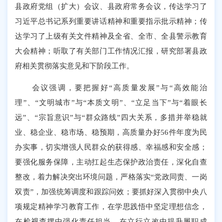
县政府党组（扩大）会议、县政府常务会议，传达学习了
习近平总书记系列重要讲话精神和重要指示批示精神；传
达学习了上级有关文件精神及全省、全市、全县警示教育
大会精神；听取了有关部门工作情况汇报，研究部署县政
府相关贯彻落实意见和下阶段工作。
会议强调，要把握好“高质量发展”与“高效能治
理”、“文明城市”与“本质文明”、“立足当下”与“着眼长
远”、“宗旨意识”与“群众路线”四大关系，多措并举稳就
业、稳企业、稳市场、稳预期，高质量办好56件年度为民
办实事，切实增强人民群众的获得感、幸福感和安全感；
要强化服务保障，主动扛起生态保护政治责任，深化自查
整改，着力解决突出环境问题，严格落实“党政同责、一岗
双责”，加强统筹调度和跟踪问效；要抓好深入贯彻中央八
项规定精神学习教育工作，在学思践悟中坚定理想信念，
在检视查摆中强化责任担当，在立行立改中提升履职成