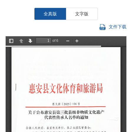
全真版
文字版
文件下载
各
遗
性
国
安
关
表
审
等