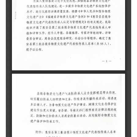
人
用
培
态
律
好