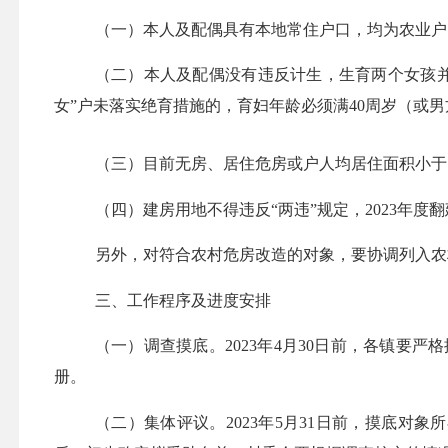
（一）本人及配偶具有本地常住户口，均为农业户
（二）本人及配偶没有违反计生，生育两个女孩
女”户未落实绝育措施的，育妇年龄必须满40周岁（或男
（三）目前无房、居住危房或户人均居住面积小于
（四）建房用地不得违反
“两违”规定，202
3
年度翻
另外，对符合
农村危房改造
的对象，要协调列入
农
三、工作程序及进度安排
（一）调查摸底。
202
3
年
4月30日前，各镇要严格
册。
（二）集体评议。
202
3
年
5月31日前，摸底对