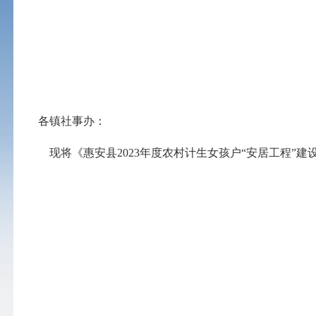
各镇社事办：
现将《惠安县
202
3
年度农村计生女孩户
“安居工程”