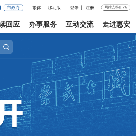
网站支持IPV6
市政府
繁体
移动版
登录
注册
读回应
办事服务
互动交流
走进惠安