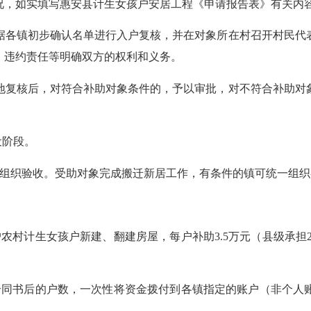
况，如实填写惠安县计生女孩户安居工程《申请报告表》有关内
根据各镇初步确认名单进行入户复核，并在对象所在村召开村民
、违约责任等明确双方的权利和义务。
实地复核后，对符合补助对象条件的，予以审批，对不符合补助
设阶段
。
组织验收。受助对象完成搬迁新居工作，有条件的镇可统一组织
户农村计生女孩户新建、翻建房屋，每户补助
3.5万元（县级承
合同书后的户数，一次性将资金拨付到各镇指定的账户（非个人