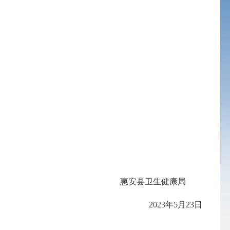
惠安县卫生健康局
202
3
年
5
月
23
日