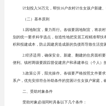
计划投入
56
万元，帮扶
16
户农村计生女孩户新建、
（二）基本原则
1.因地制宜，量力而行
。
各镇要
因地制宜，将农村
划的统一要求科学选点，创造性地把安居工程精准帮扶
积和投建成本，防止因建房造成新的负债而导致生活贫
2.经济适用，确保安全。新建、翻建的住房面积
便利。镇村两级要跟踪督促建房户和承建单位（个人）
3.政策公开，阳光操作。
各镇要严格按照文件要求
系户，
优先安排符合补助条件的贫困计生女孩户家庭，
二、受助对象条件
受助对象必须同时具备以下几个条件：