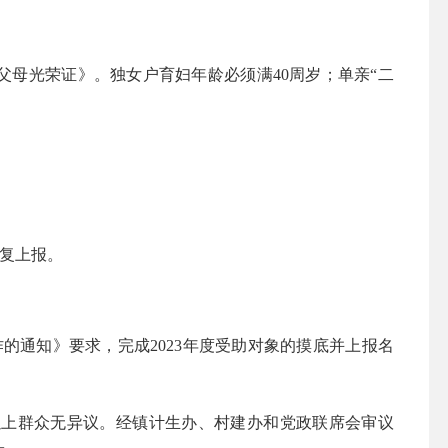
父母光荣证》。独女户育妇年龄必须满
40周岁；单亲“二
复上报。
作的通知
》要求，完成
202
3
年度受助对象的摸底并上报名
以上群众无异议。经镇计生办、村建办和党政联席会审议