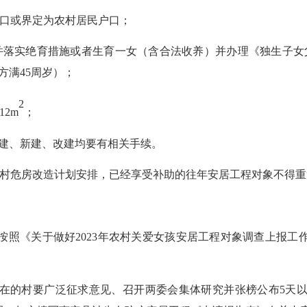
口或界定为农村居民户口；
并落实绝育措施或者生育一女（含合法收养）并办理《独生子女
方满45周岁）；
2
12m
；
建、新建、改建均要有相关手续。
村危房改造
计划安排，已经享受补助的往年安居工程对象不得重
按照
《
关于做好
202
3
年农村关爱女孩安居工程对象调查上报工
象所在的村要广泛征求意见、召开两委会集体研究并张榜公布5天