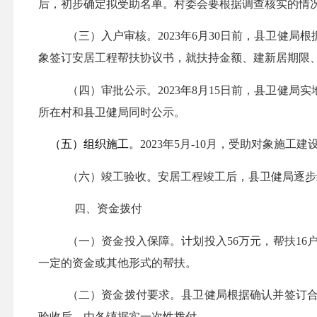
后，初步确定拟受助名单。村委会要根据调查核实的情
（三）入户审核。
202
3
年
6月30日前，县卫健局
象签订安居工程帮扶协议书，就扶持金额、建新居期限
（四）审批公示。
202
3
年
8月15日前，县卫健局
所在村和县卫健局同时公示。
（五）组织施工。
202
3
年
5月-10月，受助对象施工建
（六）竣工验收。
安居工程竣工后，县卫健局逐步
四、资金拨付
（一）资金投入保障。
计划投入
56
万元，帮扶
1
6
一定的资金或其他形式的帮扶。
（二）资金拨付要求。
县卫健局根据确认并签订
验收后，由各镇据实一次性拨付。