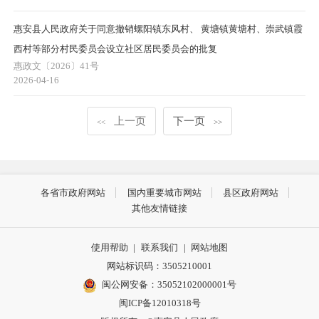
惠安县人民政府关于同意撤销螺阳镇东风村、 黄塘镇黄塘村、崇武镇霞
西村等部分村民委员会设立社区居民委员会的批复
惠政文〔2026〕41号
2026-04-16
上一页
下一页
<<
>>
各省市政府网站
国内重要城市网站
县区政府网站
其他友情链接
使用帮助
|
联系我们
|
网站地图
网站标识码：3505210001
闽公网安备：35052102000001号
闽ICP备12010318号