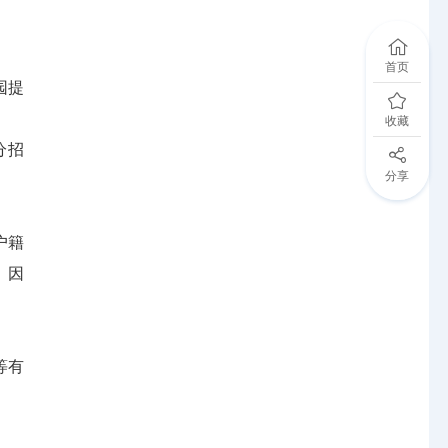
首页
园提
收藏
分招
分享
户籍
。因
等有