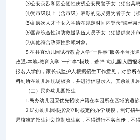
⑶公安英烈和因公牺牲伤残公安民警子女（须出具惠
⑷受市级以上（含市级）表彰的见义勇为者子女（须
⑸高层次人才子女入学请在规定时间内登录“海丝泉州
⑹国家综合性消防救援队伍人员子女（须提供泉州市
⑺其他符合政策性照顾对象。
5.在县直幼儿园试行教育入学“一件事”服务平台报名
政通-本地-教育入学“一件事”模块，选择“幼儿园入园
报名入学的，家长或监护人根据招生工作意见，对照所
料到所在幼儿园现场核验，并进行信息录入。其余幼儿
（二）民办幼儿园招生
1.民办幼儿园应优先招收户籍在本园所在区域的适龄
2.民办幼儿园根据设立时核定的办学规模，制订招生
局核准的招生计划控制班生额，不得进行不实宣传，不