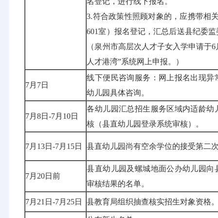
名登记，进行线下报名。
3.符合政策性照顾对象的，应携带相
601室）报名登记，汇总后送县纪委
（泉州市高层次人才子女入学申请于6月6
人才港湾”系统网上申报。）
线下便民咨询服务：网上报名出现异
7月7日
幼儿园具体咨询。
各幼儿园汇总招生服务区域内适龄幼
7月8日-7月10日
核（县直幼儿园登录系统审核）。
7月13日-7月15日
县直幼儿园尚有空余学位的接受第二
县直幼儿园及螺城地面公办幼儿园向
7月20日前
审核结果的名单。
7月21日-7月25日
县教育局组织抽查核实招生对象资格