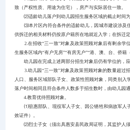
致（产权性质、用途为住宅），房产与实际居住一致。
⑵适龄幼儿落户到幼儿园招生服务区域的截止时间为20
⑶本片区内符合条件的适龄幼儿，因城市建设涉及住
供拆迁的相关材料仍按原户籍所在地就近入学；在拆迁
2.在招收“三一致”对象及政策照顾对象后有剩余学位
生服务区域内“有户无房”“有房无户”“港、澳、台、侨籍
幼儿园在完成上述两部分招生对象后仍有学位的，应
3.幼儿园“三一致”对象及政策照顾对象的数量超过
人口、服务区域部队子女、政策性照顾对象，同类别入
落户时间相同且符合条件人数多于招生数时，由幼儿园
4.教育优待照顾对象。
⑴驻惠部队、现役军人子女、因公牺牲和病故军人子
效证件）。
⑵烈士子女（须出具惠安县民政局证明，其监护人须