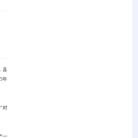
，县
5年
”对
产一