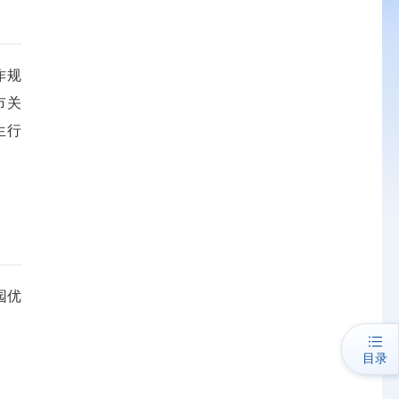
作规
市关
生行
园优
目录