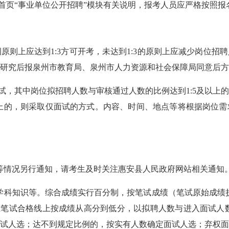
g.cn）首页“事业单位公开招聘”模块有关说明，报考人员应严格按
例原则上应达到
1:3方可开考，未达到1:3的原则上应减少岗位
局研究后报泉州市教育局、泉州市人力资源和社会保障局同意后
试，
其中
岗位拟招聘人数与
审核通过人数
的比例
达到
1:
5
及以上
上的，则采取仅面试的方式。
内容、时间
、地点等将根据岗位需
等情况另行通知，请考生及时关注
惠安县人民政府
网站相关通知
学科知识等。综合成绩实行百分制，按笔试成绩（笔试原始成绩
，在笔试合格线上按成绩从高分到低分，以拟聘人数与进入面试人
试人选；达不到规定比例的，按实有人数确定面试人选；弃权