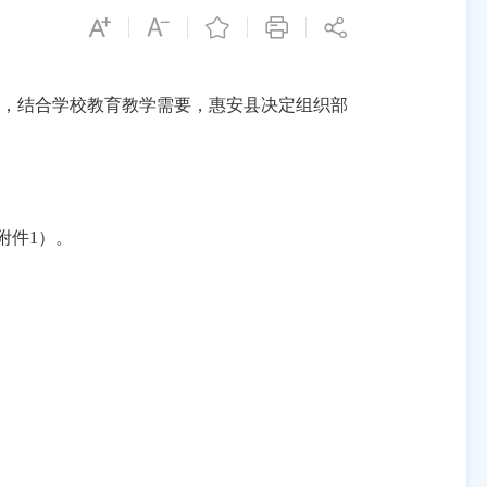
，结合
学校
教育
教学
需要，
惠安县
决定组织
部
附件
1）。