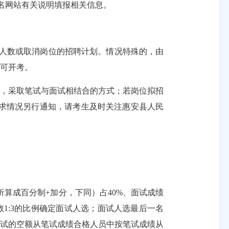
照报名网站有关说明填报相关信息。
招聘人数或取消岗位的招聘计划。情况特殊的，由
方可开考。
的，采取笔试与面试相结合的方式；若
岗位拟招
求情况另行通知，请考生及时关注
惠安县人民
。
折算成百分制
+加分
，下同
）占
40%
、
面试成绩
数1
:
3的比例确定面试人选；面试人选最后一名
面试的空额从笔试成绩合格人员中按笔试成绩从