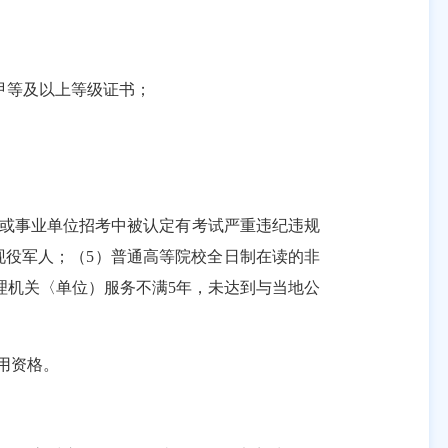
甲等及以上等级证书
；
员或事业单位招考中被认定有考试严重违纪违规
现役军人；（5）普通高等院校全日制在读的非
理机关
〈
单位
）
服务不满
5年，未达到与当地公
用资格。