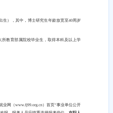
出生），其中，博士研究生年龄放宽至
40周岁
六所教育部属院校毕业生，取得本科及以上学
w.fj99.org.cn）首页“事业单位公开
持改报，报考人员应慎重
选择报考岗位。
在职人