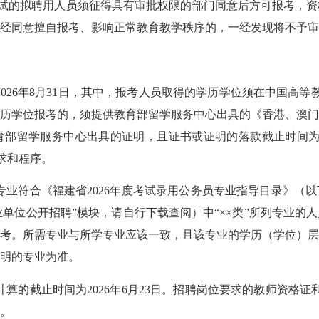
试的拟聘用人员须征得具有审批权限的部门同意后方可报考
，
资
经同意擅自报考、影响正常教育教学秩序的，一经发现将不予审
202
6
年
8月31日，其中，报考人员取得的学历学位须在中国高等教育学生信息网
历学位报考的，须提供教育部留学服务中心出具的《香港、澳
育部留学服务中心出具的证明，且证书或证明的落款截止时间
求和程序。
学专业符合《福建省
2026年度考试录用公务员专业指导目录
》（以
n）首页“事业单位公开招聘”模块，请自行下载查阅）中“××类”所列
考。所需专业与所学专业应该一致，且该专业的学历（学位）
明的专业为准
。
计算的截止时间为
202
6年6月23日
。招聘岗位要求的教师资格证
。