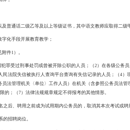
证以及普通话二级乙等及以上等级证书，其中语文教师应取得二级
数字化手段开展教育教学
；
见附件
1）。
因犯罪受过刑事处罚或曾被开除公职的人员；（2）在各级公务
人民法院失信被执行人查询平台查询有失信记录的人员；（4）
务员法管理机关
〈
单位
〉
工作人员）在机关（含参照公务员法管
限的；（7）法律法规规章规定不得报考的其他情形。
名之后、聘用之前成为试用期内公务员的，取消其本次考试或聘
系的招聘岗位。