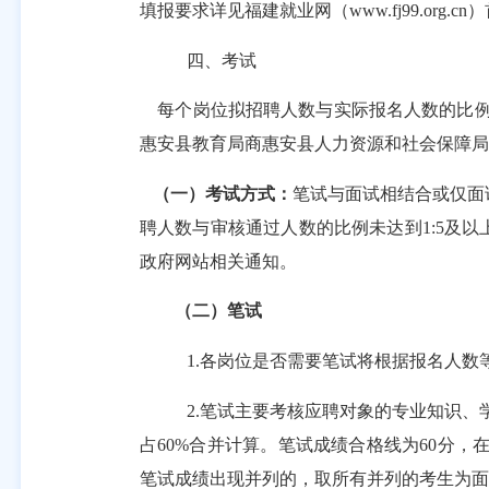
填报要求详见福建就业网（www.fj99.or
四、考试
每个岗位拟招聘人数与实际报名人数的比
惠安县教育局商惠安县人力资源和社会保障
（一）考试方式：
笔试与面试相结合或仅面
聘人数与
审核通过人数
的比例
未达到
1:
5
及以
政府
网站相关通知。
（二）笔试
1.
各岗位是否需要笔试将根据报名人数
2.
笔试主要考核应聘对象的专业知识、
占
60%合并计算。笔试成绩合格线为60分
笔试成绩出现并列的，取所有并列的考生为面