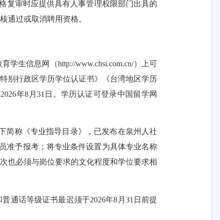
格复审时
应提供具有人事管理权限部门出具的
核通过或取消聘用资格
。
（http://www.chsi.com.cn/）上可
门特别行政区学历学位认证书》《台湾地区学历
为
202
6
年
8月31日。学历认证可
登录
中国留学网
下简称
《
专业指导目录
》，
已发布在泉州人社
专业的人员准予报考；将专业条件设置为具体专业名称
层次也必须与岗位要求的文化程度和学位要求相
和普通话等级证书最迟须于
202
6
年
8月31日前提