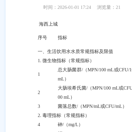
时间：2026-01-01 17:24
浏览量：
21
海西上城
序号
指标
一、生活饮用水水质常规指标及限值
1.
微生物指标（常规指标）
总大肠菌群
/
（
MPN/100 mL
或
CFU/1
1
mL
）
大肠埃希氏菌
/
（
MPN/100 mL
或
CFU
2
00 mL
）
3
菌落总数
/
（
MPN/mL
或
CFU/mL
）
2.
毒理指标（常规指标）
4
砷
/
（
mg/L
）