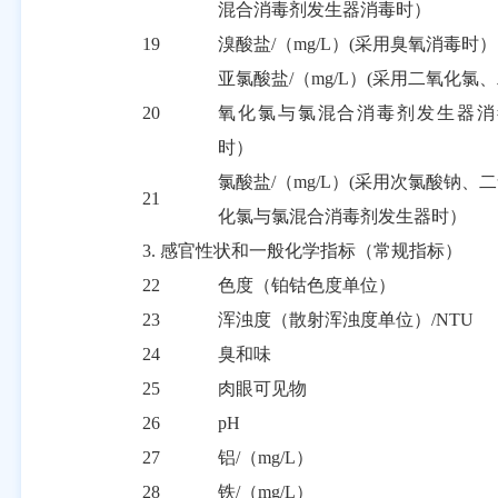
混合消毒剂发生器消毒时）
19
溴酸盐
/
（
mg/L
）
(
采用臭氧消毒时）
亚氯酸盐
/
（
mg/L
）
(
采用二氧化氯、
20
氧化氯与氯混合消毒剂发生器消
时）
氯酸盐
/
（
mg/L
）
(
采用次氯酸钠、二
21
化氯与氯混合消毒剂发生器时）
3.
感官性状和一般化学指标（常规指标）
22
色度（铂钴色度单位）
23
浑浊度（散射浑浊度单位）
/NTU
24
臭和味
25
肉眼可见物
26
pH
27
铝
/
（
mg/L
）
28
铁
/
（
mg/L
）