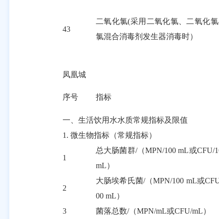
二氧化氯
(采用二氧化氯、二氧化氯
43
氯混合消毒剂发生器消毒时）
凤凰城
序号
指标
一、生活饮用水水质常规指标及限值
1.
微生物指标（常规指标）
总大肠菌群
/
（
MPN/100 mL
或
CFU/1
1
mL
）
大肠埃希氏菌
/
（
MPN/100 mL
或
CFU
2
00 mL
）
3
菌落总数
/
（
MPN/mL
或
CFU/mL
）