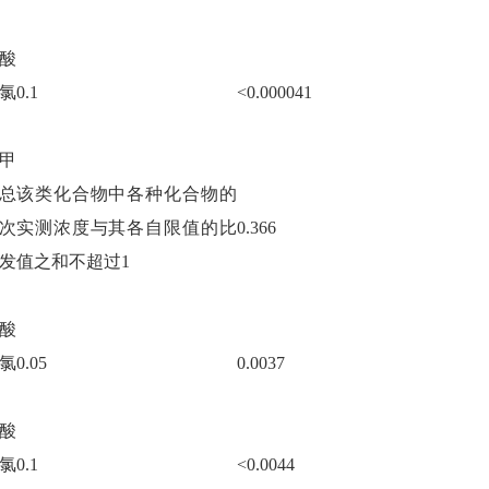
酸
氯
0.1
<0.000041
甲
总
该类化合物中各种化合物的
次
实测浓度与其各自限值的比
0.366
发
值之和不超过
1
酸
氯
0.05
0.0037
酸
氯
0.1
<0.0044