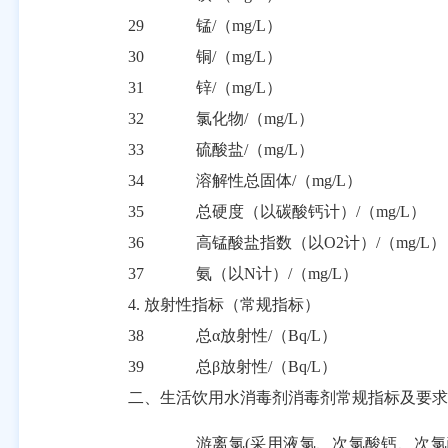
29
锰
/
（
mg/L
）
30
铜
/
（
mg/L
）
31
锌
/
（
mg/L
）
32
氯化物
/
（
mg/L
）
33
硫酸盐
/
（
mg/L
）
34
溶解性总固体
/
（
mg/L
）
35
总硬度（以碳酸钙计）
/
（
mg/L
）
36
高锰酸盐指数（以
O2
计）
/
（
mg/L
）
37
氨（以
N
计）
/
（
mg/L
）
4.
放射性指标（常规指标）
38
总
α
放射性
/
（
Bq/L
）
39
总
β
放射性
/
（
Bq/L
）
二、生活饮用水消毒剂消毒剂常规指标及要求
游离氯
(采用液氯、次氯酸钙、次氯