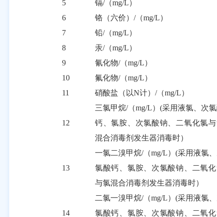
5
镉
/
（
mg/L
）
6
铬（六价）
/
（
mg/L
）
7
铅
/
（
mg/L
）
8
汞
/
（
mg/L
）
9
氰化物
/
（
mg/L
）
10
氟化物
/
（
mg/L
）
11
硝酸盐（以
N
计）
/
（
mg/L
）
三氯甲烷
/
（
mg/L
）
(
采用液氯、次氯
12
钙、氯胺、次氯酸钠、二氧化氯与
混合消毒剂发生器消毒时）
一氯二溴甲烷
/
（
mg/L
）
(
采用液氯、
13
氯酸钙、氯胺、次氯酸钠、二氧化
与氯混合消毒剂发生器消毒时）
二氯一溴甲烷
/
（
mg/L
）
(
采用液氯、
14
氯酸钙、氯胺、次氯酸钠、二氧化