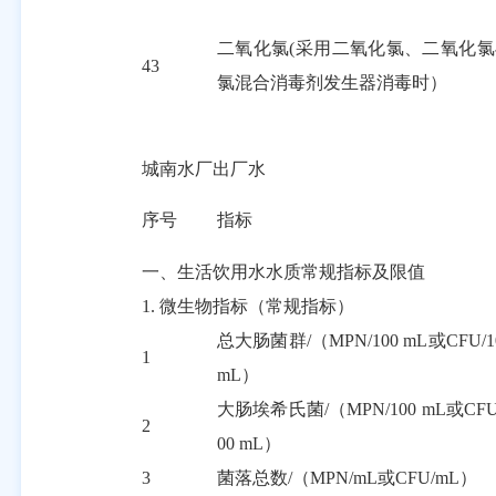
二氧化氯
(采用二氧化氯、二氧化氯
43
氯混合消毒剂发生器消毒时）
城南水厂出厂水
序号
指标
一、生活饮用水水质常规指标及限值
1.
微生物指标（常规指标）
总大肠菌群
/
（
MPN/100 mL
或
CFU/1
1
mL
）
大肠埃希氏菌
/
（
MPN/100 mL
或
CFU
2
00 mL
）
3
菌落总数
/
（
MPN/mL
或
CFU/mL
）