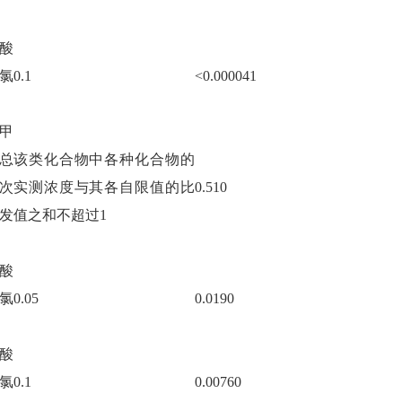
酸
氯
0.1
<0.000041
甲
总
该类化合物中各种化合物的
次
实测浓度与其各自限值的比
0.510
发
值之和不超过
1
酸
氯
0.05
0.0190
酸
氯
0.1
0.00760