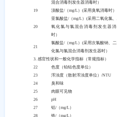
混合消毒剂发生器消毒时）
19
溴酸盐
/
（
mg/L
）
(
采用臭氧消毒时）
亚氯酸盐
/
（
mg/L
）
(
采用二氧化氯、
20
氧化氯与氯混合消毒剂发生器消
时）
氯酸盐
/
（
mg/L
）
(
采用次氯酸钠、二
21
化氯与氯混合消毒剂发生器时）
3.
感官性状和一般化学指标（常规指标）
22
色度（铂钴色度单位）
23
浑浊度（散射浑浊度单位）
/NTU
24
臭和味
25
肉眼可见物
26
pH
27
铝
/
（
mg/L
）
28
铁
/
（
mg/L
）