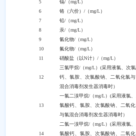
5
镉
/
（
mg/L
）
6
铬（六价）
/
（
mg/L
）
7
铅
/
（
mg/L
）
8
汞
/
（
mg/L
）
9
氰化物
/
（
mg/L
）
10
氟化物
/
（
mg/L
）
11
硝酸盐（以
N
计）
/
（
mg/L
）
三氯甲烷
/
（
mg/L
）
(
采用液氯、次氯
12
钙、氯胺、次氯酸钠、二氧化氯与
混合消毒剂发生器消毒时）
一氯二溴甲烷
/
（
mg/L
）
(
采用液氯、
13
氯酸钙、氯胺、次氯酸钠、二氧化
与氯混合消毒剂发生器消毒时）
二氯一溴甲烷
/
（
mg/L
）
(
采用液氯、
14
氯酸钙、氯胺、次氯酸钠、二氧化