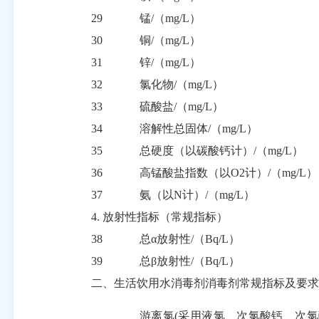
29
锰
/
（
mg/L
）
30
铜
/
（
mg/L
）
31
锌
/
（
mg/L
）
32
氯化物
/
（
mg/L
）
33
硫酸盐
/
（
mg/L
）
34
溶解性总固体
/
（
mg/L
）
35
总硬度（以碳酸钙计）
/
（
mg/L
）
36
高锰酸盐指数（以
O2
计）
/
（
mg/L
）
37
氨（以
N
计）
/
（
mg/L
）
4.
放射性指标（常规指标）
38
总
α
放射性
/
（
Bq/L
）
39
总
β
放射性
/
（
Bq/L
）
二、生活饮用水消毒剂消毒剂常规指标及要求
游离氯
(采用液氯、次氯酸钙、次氯