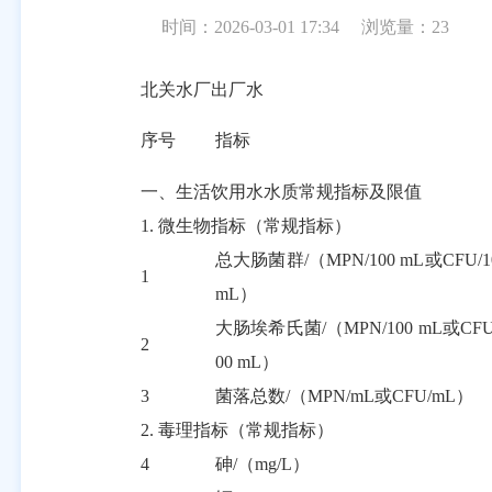
时间：2026-03-01 17:34
浏览量：
23
北关水厂出厂水
序号
指标
一、生活饮用水水质常规指标及限值
1.
微生物指标（常规指标）
总大肠菌群
/
（
MPN/100 mL
或
CFU/1
1
mL
）
大肠埃希氏菌
/
（
MPN/100 mL
或
CFU
2
00 mL
）
3
菌落总数
/
（
MPN/mL
或
CFU/mL
）
2.
毒理指标（常规指标）
4
砷
/
（
mg/L
）