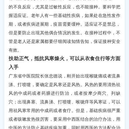
的不良反应，尤其是过敏性反应，也不能接种。要科学把
握适应证。老年人有一些基础性疾病，如果处在急性发作
期，或者疾病进展期，疫苗需要缓种。适应证不是禁忌，
但是要防止出现其他偶合情况的发生。在接种过程中，不
管是老人还是家属都要仔细阅读知情告知，保证接种安全
有效。
扶助正气，抵抗风寒燥火，可以从衣食住行等方面
入手
广东省中医院院长张忠德说，刚开始出现喉咙痛或者流鼻
涕、打喷嚏，要确定是风寒还是风热。风热的要用清热祛
风的中成药或者药膳进行防治，或者按摩少商穴、列缺
穴；出现鼻塞、流鼻涕、打喷嚏、喉咙痒等风寒证，可以
用祛风寒常用的中成药或者食疗。但是，基础疾病很严重
或者咳嗽发热很厉害，要采用中西医结合的治疗办法，用
中医的方法防止基础疾病加重，同时用西医的方法配合治