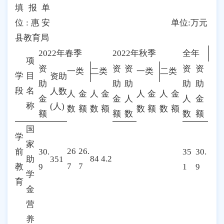
填报单
位:惠安
单位:万元
县教育局
2022年春季
2022年秋季
全年
项
资
资
资
资
资
一类
二类
一类
二类
学
目
资助
助
助
助
助
助
段
名
人数
人
金
人
金
人
金
人
金
金
金
人
人
金
称
(人)
数
额
数
额
数
额
数
额
额
额
数
数
额
国
学
家
26
26.
前
30.
35
30.
84
4.2
助
351
7
7
教
9
1
9
学
育
金
营
养