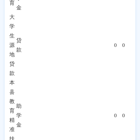
育
金
大
学
生
贷
源
0
0
款
地
贷
款
本
县
教
助
育
学
0
0
精
金
准
扶