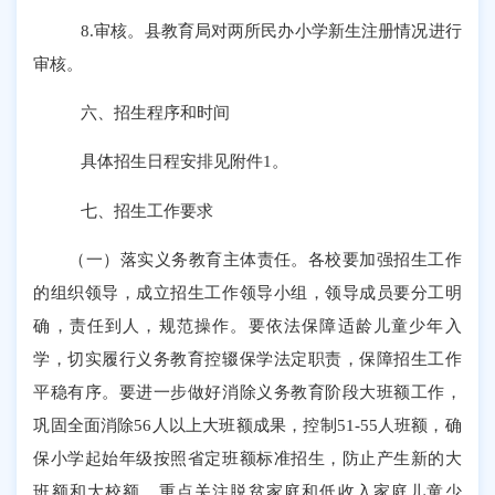
8.
审核。县教育局对两所民办小学新生注册情况进行
审核。
六
、招生程序和时间
具体招生日程安排见附件
1
。
七
、招生工作要求
（一）落实义务教育主体责任。
各校要
加强招生工作
的组织领导，成立招生工作领导小组，领导成员要分工明
确，责任到人，规范操作。
要
依法保障适龄儿童少年入
学，切实履行义务教育控辍保学法定职责，保障招生工作
平稳有序。要进一步做好消除义务教育阶段大班额工作，
巩固全面消除
56
人以上大班额成果，控制
51-55
人班额，确
保小学起始年级按照省定班额标准招生，防止产生新的大
班额和大校额。重点关注脱贫家庭和低收入家庭儿童少