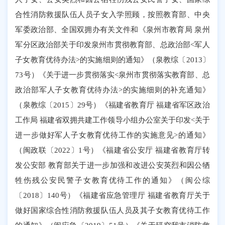
合性消防救援队伍人员子女入学照顾，按照教育部、中央
军委政治部、全国双拥办有关文件和《泉州市教育局 泉州
军分区政治部关于印发泉州市贯彻教育部、总政治部
<
军人
子女教育优待办法
>
的实施细则的通知》（泉教综〔
2013
〕
73
号）《关于进一步贯彻落实
<
泉州市贯彻落实教育部、总
政治部军人子女教育优待办法
>
的实施细则的补充通知》
（泉教综〔
2015
〕
29
号）《福建省教育厅 福建省军区政治
工作局 福建省双拥共建工作领导小组办公室关于印发
<
关于
进一步做好军人子女教育优待工作的实施意见
>
的通知》
（闽政联〔
2022
〕
1
号）《福建省公安厅 福建省教育厅转
发公安部 教育部关于进一步加强和改进公安英烈和因公牺
牲伤残公安民警子女教育优待工作的通知》（闽公综
〔
2018
〕
140
号）《福建省应急管理厅 福建省教育厅关于
做好国家综合性消防救援队伍人员及其子女教育优待工作