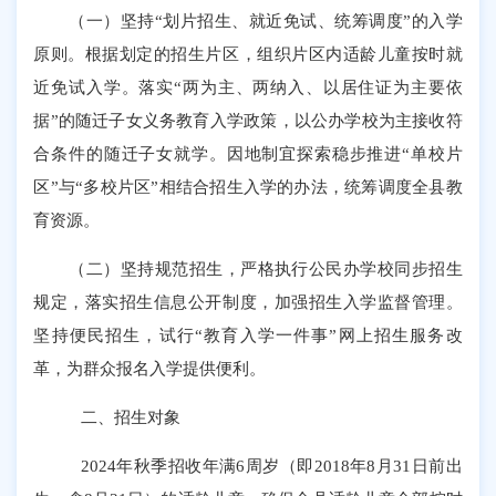
（一）坚持
“
划片招生、就近免试
、统筹调度
”
的
入学
原则。根据划定的招生片区，组织片区内适龄儿童按时就
近免试入学。
落实
“
两为主、两纳入、以居住证为主要依
据
”
的随迁子女义务教育入学政策，以公办学校为主接收符
合条件的随迁子女就学。因地制宜探索稳步推进
“
单校片
区
”
与
“
多校片区
”
相结合招生入学的办法
，统筹调度全县教
育资源。
（二）坚持规范招生，严格执行公民办学校同步招生
规定，落实招生信息公开制度，加强招生入学监督管理。
坚持便民招生，试行
“
教育入学一件事
”
网上招生服务改
革，为群众报名入学提供便利。
二、招生对象
202
4
年秋季招收年满
6
周岁（即
201
8
年
8
月
31
日前出