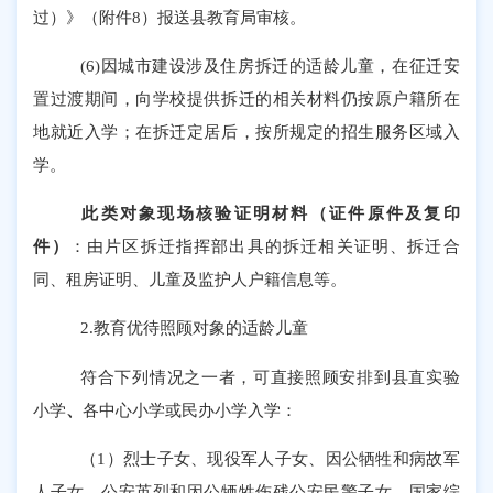
过）》（附件
8
）报送县教育局审核。
(6)
因城市建设涉及住房拆迁的适龄儿童，在征迁安
置过渡期间，向学校提供拆迁的相关材料仍按原户籍所在
地就近入学；在拆迁定居后，按所规定的招生服务区域入
学。
此类对象
现场核验证明材料（证件原件及复印
件）
：
由
片区
拆迁指挥部出具的拆迁相关证明、拆迁合
同、租房证明、
儿童及监护人户籍信息等
。
2.
教育优待照顾对象的适龄儿童
符合下列情况之一者，可直接照顾安排到县直实验
小学
、
各中心小学或民办小学入学：
（
1
）烈士子女、现役军人子女、因公牺牲和病故军
人子女、公安英烈和因公牺牲伤残公安民警子女、国家综