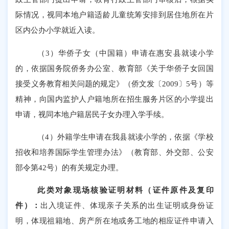
际情况，视同本地户籍适龄儿童
统筹安排到居住地所
在片
区内公办
小学就近入读。
（
3
）
华侨子女（中国籍）申请在惠安县就读小学
的，依据国务院侨务办公室、教育部《关于华侨子女回国
接受义务教育相关问题的规定》（侨文发〔
2009
〕
5
号）
等
精神，向国内监护人户籍地所在招生服务片区的小学提出
申请，视同本地户籍居民子女办理入学手续。
（
4
）
外籍学生申请在我县就读小学的，依据《学校
招收和培养国际学生管理办法》（教育部、外交部、公安
部令第
42
号）的有关规定办理。
此类对象
现场核验证明材料（证件原件及复印
件）
：
出入境证件、体现亲子关系的出生证明或身份证
明，体现祖籍地、房产所在地或务工地的相应证件申请入