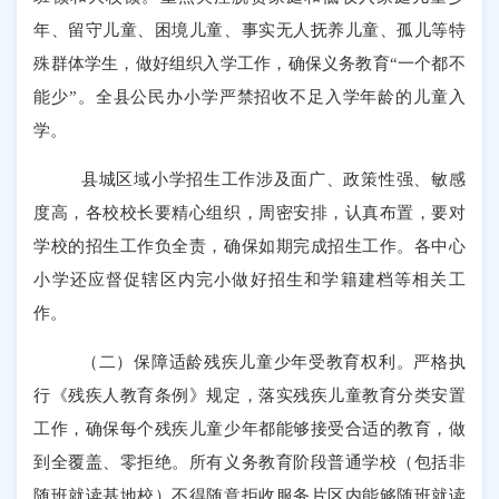
年、留守儿童、困境儿童、事实无人抚养儿童、孤儿等特
殊群体学生，做好组织入学工作，确保义务教育
“
一个都不
能少
”
。全县公民办小学严禁招收不足入学年龄的儿童入
学。
县城区域小学招生工作涉及面广、政策性强、敏感
度高，各校校长要精心组织，周密安排，认真布置，要对
学校的招生工作负全责，确保如期完成招生工作。各中心
小学还应督促辖区内完小做好招生和学籍建档等相关工
作。
（二）保障适龄残疾儿童
少年
受教育权利。严格执
行《残疾人教育条例》规定，落实残疾儿童教育分类安置
工作，确保每个残疾儿
童
少年
都能够接受合适的教育，做
到全覆盖、零拒绝。所有义务教育阶段普通学校（包括非
随班就读基地校）不得随意拒收服务片区内能够随班就读