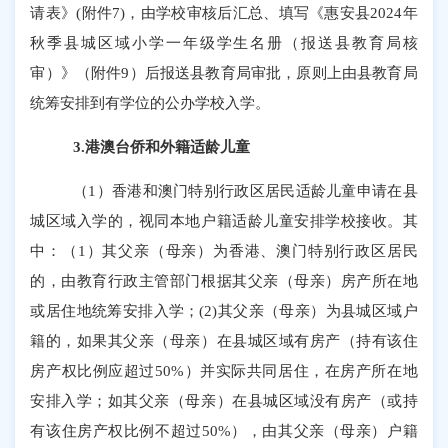
请表》
(
附件
7)
，由学校审核后汇总、填写《惠安县
202
4
年
秋季县城区域小学一年级学生名册（报送县
教育
局核
审）》（附件
9
）后报送县教育局审批，原则上由县教育局
统筹安排到有学位的公办学校入学。
3.
港澳台侨和外籍适龄儿童
（
1
）
香港和澳门特别行政区居民适龄儿童申请在县
城区域入学的，视同本地户籍适龄儿童安排学校接收。其
中：（
1
）其父亲（母亲）为香港、澳门特别行政区居民
的，由教育行政主管部门根据其父亲（母亲）房产所在地
或居住地统筹安排入学；
(2)
其父亲（母亲）为县城区域户
籍的，如果其父亲（母亲）在县城区域有房产（持有该住
房产权比例应超过
50%
）并实际共同居住，在房产所在地
安排入学；如其父亲（母亲）在县城区域没有房产（或持
有该住房产权比例不超过
50%
），由其父亲（母亲）户籍