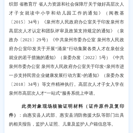
织部
省教育厅
省人力资源和社会保障厅关于做好高层次人
才子女就读中小学和幼儿园工作的通知》（闽教基
〔
2015
〕
34
号）《泉州市人民政府办公室关于印发泉州市
高层次人才认定和团队评审及政策支持规定的通知》（泉
政办〔
2021
〕
29
号）《中共泉州市委办公室 泉州市人民政
府办公室印发关于开展
“
涌泉
”
行动集聚各类人才在泉创业
就业的若干措施的通知》（泉委办发〔
2022
〕
5
号）《中共
泉州市委办公室 泉州市人民政府办公室关于印发
<
泉州市进
一步支持民营企业健康发展行动方案
>
的通知》（泉委办发
〔
2018
〕
34
号）等文件精神执行。高层次人才子女入学在
泉州市高层次人才
“
一站式
”
服务系统上申请。
此类对象
现场核验证明材料（证件原件及复印
件）
：
由
惠安县人武部、惠安县消防救援大队等部门
出具
的相关
报告，监护人证照、
儿童及监护人户籍信息等
。