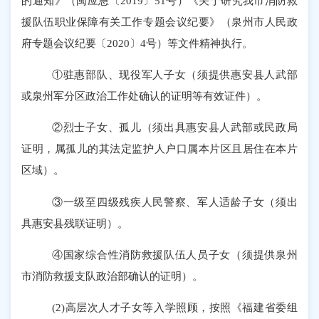
的通知》（闽应急〔
2019
〕
51
号）《关于研究我市消防救
援队伍职业保障有关工作专题会议纪要》（泉州市人民政
府专题会议纪要〔
2020
〕
4
号）等文件精神执行。
①
驻惠部队、现役军人子女（须提供
惠安县人武部
或泉州军分区政治工作处确认的证明等有效证件）。
②
烈士子女、孤儿（须出具惠安县人武部或民政局
证明，属孤儿的其法定监护人户口属本片区且居住在本片
区域）。
③
一级至四级残疾人民警察、军人适龄子女（须出
具惠安县残联证明）。
④
国家综合性消防救援队伍人员子女（须提供泉州
市消防救援支队政治部确认的证明）。
(2)
高层次人才子女等入学照顾，按照《福建省委组