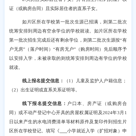
证（或购房合同）且实际居住者的直系子女。
如片区所在学校第一批次生源已招满，则第二批次
统筹安排
到周边有空余学位的学校就读。
如
片区所在学校
第一批次招生完成
后
还有剩余学位
，
则第二批次生源
按
“
有
户无房
”
（落户时间）
“
有房无户
”
（购房时间）
先后顺序予
以安排入学，未被录取的则
统筹安排
到周边有学位的学校
就读。
线上报名提交信息：
（
1
）儿童及监护人户籍信息；
（
2
）出生证明或直系关系证明等。
线下报名提交信息：
户口本、房产证（或购房合
同）或不动产登记中心开具的房屋权属证明及
202
4
年
3
月
1
日以来产生的水电消费
清单
等材料原件及复印件到招生片
区所在学校登记。填写《
小学就近入学（扩招对象）申