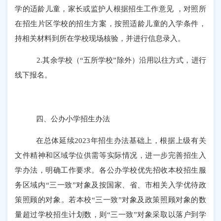
学的适龄儿童，家长或监护人根据招生工作意见
，对照所
在招生片区学校的招生方案，按照适龄儿童的入学条件，
持相关材料到所在学校现场核验，并进行信息录入
。
2.
其余学校（
“
五所学校
”
除外）沿用以往方式，进行
线下报名。
四
、公办小学招生办法
在总体延续
202
3
年招生办法基础上，根据上级有关
文件精神和区域学位供需等实际情况，进一步完善招生入
学办法，明确工作要求。各公办学校优先招收本校招生服
务区域内
“
三一致
”
对象及按国家、省
、
市相关入学优待政
策照顾的对象。若本校
“
三一致
”
对象及政策照顾对象的数
量超过学校招生计划数，则
“
三一致
”
对象采取以落户到学