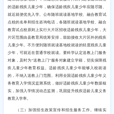
的适龄残疾儿童
少年
，确保适龄残疾儿童
少年
应随尽随、
就近就便优先入学。公布随班就读基地学校、融合教育试
点校的名单和招生咨询电话，各随班就读基地学校、融合
教育试点校原则上实行大片区招收适龄残疾儿童
少年
，大
片区范围由县教育局统筹安排，鼓励接收大片区外的残疾
儿童
少年
。不方便到随班就读基地校就读的轻度残疾儿童
少年，可就近在普通学校就读。要科学认定送教上门服务
对象，及时为
“
送教上门
”
服务对象建立学籍，切实保障残
疾儿童
少年
教育权益。适龄残疾儿童
少年
能够入校就读
的，不纳入送教上门范围。利用全国适龄残疾儿童少年义
务教育入学情况监测系统，做好适龄残疾儿童
少年
数据核
实，加强入学情况动态监测，巩固提升残疾适龄儿童义务
教
育入学率。
（三）加强招生政策宣传和招生服务工作。继续实