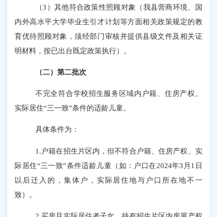
（
3
）其他符合政策性照顾对象（我县营商环境、国
内外高水平大学毕业生引才计划等方面相关政策规定的教
育优待照顾对象，须经部门审核并提供
县级
文件及相关证
明材料，按已出台既定政策执行）。
（二）第二批次
不
完全
符合学校招生服务区域内户籍、住房产权、
实际居住
“
三一致
”
条件的适龄儿童。
具体条件为：
1.
户籍在招生片区内，但不符合户籍、住房产权、实
际居住
“
三一致
”
条件适龄儿童
（
如：户口
在
2024
年
3
月
1
日
以后迁入的
，集体户，实际居住地与户口所在地不一
致
）
。
2.
买房且实际居住者子女。持有招生片区内房屋产权