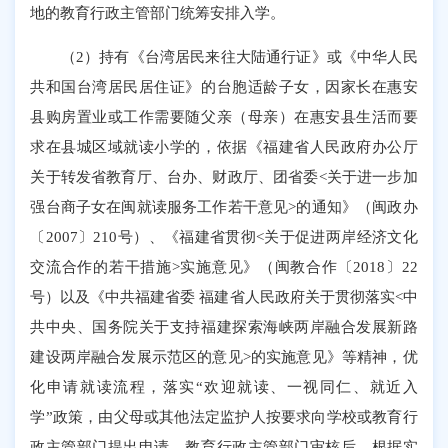
地的教育行政主管部门统筹安排入学。
（
2
）
持有《台湾居民来往大陆通行证》或《中华人民
共和国台湾居民居住证》的台
胞适龄子女
，因家长在惠安
县购房置业或工作需要随父亲（母亲）在惠安县生活而要
求
在县城区域
就读小学的，依据《福建省人民政府办公厅
关于转发省教育厅、台办、财政厅、团省委
<
关于进一步加
强台商子女在闽就读服务工作若干意见
>
的通知》（闽政办
〔
2007
〕
210
号）、《福建省贯彻
<
关于促进两岸经济文化
交流合作的若干措施
>
实施意见》（闽教合作〔
2018
〕
22
号）以及《中共福建省委 福建省人民政府关于贯彻落实
<
中
共中央、国务院关于支持福建探索海峡两岸融合发展新路
建设两岸融合发展示范区的意见
>
的实施意见》等精神，优
化申请就读流程，落实
“
欢迎就读、一视同仁、就近入
学
”
政策，由父母或其他法定监护人按要求向学校或教育行
政主管部门提出申请，教育行政主管部门审核后，
根据实