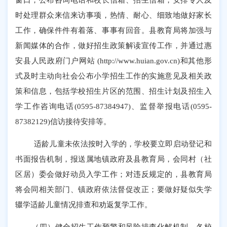
时处理群众来信来访事项，热情、耐心、细致地做好家长
工作，确保件件有着落、事事有回音。县教育局将加强与
新闻媒体的合作，做好招生政策解读宣传工作，并通过惠
安县人民政府门户网站
(http://www.huian.gov.cn)
和其他形
式及时主动向社会公布小学招生工作的实施意见及相关政
策和信息，包括学校招生片区的范围、招生计划及招生入
学工作咨询
电话
(0595-87384947)
、监督举报电话
(
0595-
87382129)
信访接待安排等。
适龄儿童未依法按时入学的，学校要立即启动登记和
书面报告机制，报送属地镇政府及县教育局，会同村（社
区居）委会做好动员入学工作；对违反规定的，县教育局
将会同相关部门、镇政府依法督促改正
；
要做好疑似失学
辍学适龄儿童情况排查和劝返复学工作。
（四）健全招生工作预警和风险排查化解机制。各校