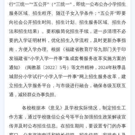
行
“
三统一
”“
五公开
”
（
“
三统一
”
，即统一公布公办小学招生
服务区域、招生程序、随迁子女入学条件；
“
五公开
”
即要
向社会公开招生时间、招生计划、招生服务区域、招生办
法和招生结果）。要积极简化招生手续，进一步清理不必
要的入学证明材料，优化招生入学流程，及时更新办事指
南，方便入学办理。根据《福建省教育厅等九部门关于印
发福建省
“
小学入学一件事
”
集成套餐服务改革实施方案的
通知》（闽教基〔
2022
〕
5
号）等文件精神，
2024
年秋季
县
城部分小学试行
“
小学入学一件事
”
网上招生服务改革，建
立招生入学服务平台，与市级进行融合，确保各级互联互
通，减轻群众办事负担。
各校根据本《意见》及学校实际情况，制定招生工
作方案，通过学校微信公众号等平台加强招生政策解读宣
传并及时公布招生信息。在招生期间，要设置专门的办事
窗口，公布咨询电话和校长信箱、招生信箱，安排专人及