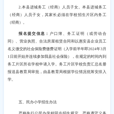
2.
本县进城务工（经商）人员子女。本县进城务工
（经商）人员子女，其家长必须在学校招生片区内务工
（经商）。
报名
提交信息：
户口簿、务工证明（或劳动合
同）、营业执照、合法房屋租赁合同和以惠安县企业员工
名义缴交的社会保险费缴费证明（入学前半年
即
202
4
年
3
月
1
日前
开始
并
连
续参加我县社会保险），在规定的时间内到
务工片区所在学校申请入学。务工片区学校负责汇总名册
报送县教育局审批，由县教育局根据学位情况统筹安排入
学。
五
、民办小学招生办法
严格执行公民办学校同步招生规定，严格遵守义务