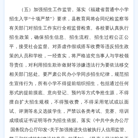
（五）加强招生工作监管。落实《福建省普通中小学
招生入学
“
十项严禁
”
》要求
，
县教育局将会同纪检监察等
有关部门对招生工作实行全程监督检查。各校要认真执行
招生政策，确保招生信息、招生流程、招生过程公正公
平，接受社会监督。对弄虚作假或搭车收费等违反招生政
策的人员和学校，一经查实，将严格追究当事人与学校领
导责任，对利用招生欺诈敛财等涉嫌违法行为要依法移交
相关部门惩处。要严肃公民办小学同步招生纪律，规范招
生宣传行为，所有小学不得提前组织招生，包括通过任何
形式的提前摸底、意向登记、预约等方式争抢生源，不得
擅自扩大招生规模，不得预收费，不得采用笔试或以面
试、评测等名义选拔学生，严禁以各类考试、竞赛、培训
成绩或证书证明等作为招生依据。
落实《中共中央办公厅
国务院办公厅印发
<
关于加强推进失信被执行人信用监管、