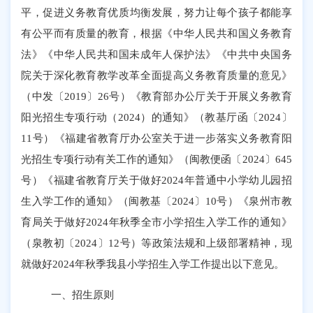
平，促进义务教育
优质
均衡发展，努力让每个孩子都能享
有公平而有质量的教育，根据《中华人民共和国义务教育
法》《中华人民共和国未成年人保护法》《中共中央国务
院关于深化教育教
学改革全面提高义务教育质量的意见》
（中发〔
2019
〕
26
号）《教育部办公厅关于开展义务教育
阳光招生专项行动（
2024
）的通知》（教基厅函〔
2024
〕
11
号）
《福建省教育厅办公室关于进一步落实义务教育阳
光招生专项行动有关工作的通知》
（
闽教便
函〔
2024
〕
645
号）《福建省教育厅关于做好
2024
年普通中小学幼儿园招
生入学工作的通知》（闽教基〔
2024
〕
10
号）《泉州市教
育局关于做好
2024
年秋季全市小学招生入学工作的通知》
（泉教初〔
2024
〕
12
号）等政策法规和上级部署精神，现
就做好
202
4
年
秋季
我县小学招生
入学
工作提出
以下
意见。
一、招生原则