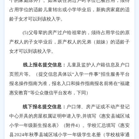
个的家庭除外）。如果该住房过户时学位已被占用，须待
占用学位的适龄儿童
转出或小学
毕业后，新购房家庭的适
龄子女才可以到该校入学。
(5)
父母辈的房产过户给祖辈的，须待占用学位的原
产权人的子女毕业后，原产权人的兄弟（姐妹）的适龄子
女才可以到该校入学。
线上报名提交信息：
儿童及监护人户籍信息及户口
页照片等。（提交信息具体以
“
入学一件事
”
招生服务平台
报名操作指南为准，报名入口和操作指南报名前将在
“
福建
惠安教育
”
等
公众微信
平台发布，下同）
线下报名提交信息：
户口簿、房产证或不动产登记
中心开具的房屋权属证明申请入学
,
并填写《惠安县城区域
小学一年级新生报名表》（附件
4
）。学校汇总填写《惠安
县
202
4
年秋季县城区域小学一年级学生名册（学校核审通