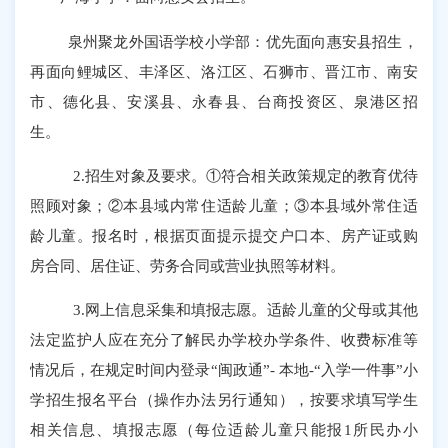
泉州聚龙外国语学校小学部：优先面向惠安县招生，
再面向鲤城区、丰泽区、洛江区、石狮市、晋江市、南安
市、德化县、安溪县、永春县、台商投资区、泉港区招
生。
2.
招生
对象
及
要求。
①
符合相关政策规定的教育优待
照顾对象；
②
本县域内常住适龄儿童；
③
本县域外常住适
龄儿童。
报名时，根据页面提示提交
户口本、房产证或购
房合同、居住证
、
劳务合同或营业执照等材料。
3.
网上信息采集和填报志愿
。
适龄儿童的父母或其他
法定监护人应在充分了解民办学校办学条件、收费标准等
情况后，在规定时间内
登录
“
闽政通
”-
本地
-
“
入学一件事
”
小
学招生报名平台
（
操作办法另行通知
），按要求填写学生
相关信息、填报志愿（每位适龄儿童只能报
1
所民办小