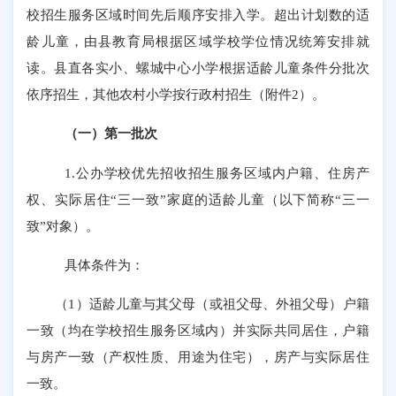
校招生服务区域时间先后顺序安排入学。超出计划数的适
龄儿童，由县教育局根据区域学校学位情况统筹安排就
读。县直各实小、螺城中心小学根据适龄儿童条件分批次
依序招生，其他农村小学按行政村招生（附件
2
）。
（一）第一批次
1.
公办学校优先招收招生
服务区域内
户籍、住房产
权、实际居住
“
三一致
”
家庭的适龄儿童
（以下简称
“
三一
致
”
对象）
。
具体条件
为
：
（
1
）适龄儿童与其父母（或祖父母、外祖父母）户籍
一致（均
在学校招生服务区域内）并实际共同居住，户籍
与房产一致（
产权性质、用途为住宅
），房产与实际居住
一致。