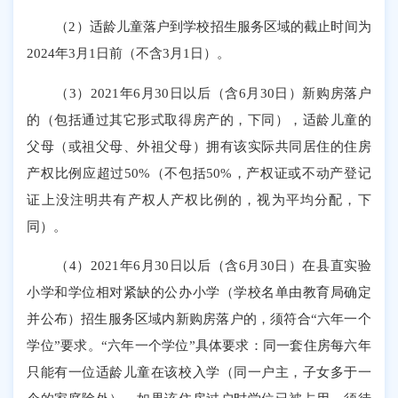
（
2
）适龄儿童落户到学校招生服务区域的截止时间为
202
4
年
3
月
1
日前（不含
3
月
1
日）。
（
3
）
2021
年
6
月
30
日以后（含
6
月
30
日）新购房落户
的（包括通过其它形式取得房产的，下同），适龄儿童的
父母（或祖父母、外祖父母）拥有该实际共同居住的住房
产权比例应超过
50%
（不包括
50%
，产权证或不动产登记
证上没注明共有产权人产权比例的，视为平均分配，下
同）。
（
4
）
2021
年
6
月
30
日以后（含
6
月
30
日）在县直
实验
小学和学位相对紧缺的公办小学（学校名单由教育局确定
并公布）招生服务区域内新购房落户的，须符合
“
六年一个
学位
”
要求。
“
六年一个学位
”
具体要求：同一套住房每六年
只能有一位适龄儿童在该校入学（同一户主，子女多于一