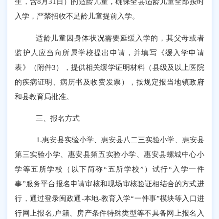
生，含
8
月
31
日）的适龄儿童
，确保全县适龄儿童全部按时
入学，严禁招收不足龄儿童提前入学。
适龄儿童因身体状况需要延缓入学的，其父母或者
监护人应当向所属学校提出申请，并填写《缓入学申请
表》（附件
3
），提供相关缓学证明材料（县级及以上医院
的疾病证明、病历书及收费发票），按规定报当地镇政府
和县教育局批准。
三、报名方式
1.
惠安县实验小学、惠安县八二三实验小学、惠安县
第三实验小学、惠安县第五实验小学、惠安县螺城中心小
学等五所学校（以下简称
“
五所学校
”
）试行
“
入学一件
事
”
服务平台报名
申请审核和现场审核验证
相结合的方式进
行
，通过
登录
闽政通
-
本地
-
教育入学
“
一件事
”
模块等入口进
行网上报名
,
户籍、房产条件特殊类型等不具备网上报名入