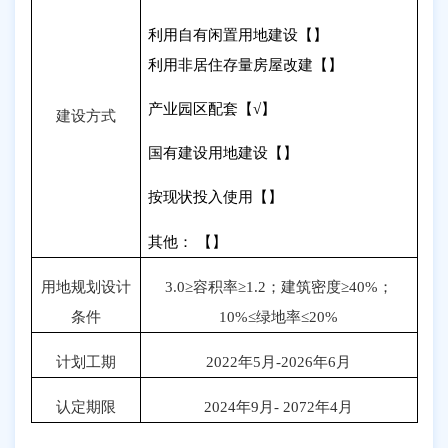
利用自有闲置用地建设【】
利用非居住存量房屋改建【】
产业园区配套【
√
】
建设方式
国有建设用地建设【】
按现状投入使用【】
其他： 【】
用地规划设计
3.0
≥容积率≥
1.2
；建筑密度≥
40%
；
条件
10%
≤绿地率≤
20%
计划工期
2022
年
5
月
-2026
年
6
月
认定期限
2024
年
9
月
- 2072
年
4
月