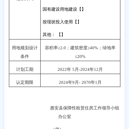
国有建设用地建设【】
按现状投入使用【】
其他： 【】
用地规划设计
容积率≥
2.0
；建筑密度≥
40%
；绿地率
条件
≤
20%
计划工期
2022
年
5
月
-2024
年
12
月
认定期限
2024
年
9
月
- 2070
年
1
月
惠安县保障性租赁住房工作领导小组
办公室