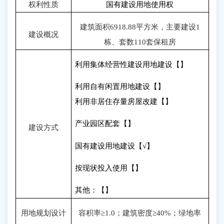
权利性质
国有建设用地使用权
建筑面积
6918.88
平方米，主要建设
1
建设概况
栋、套数
110
套保租房
利用集体经营性建设用地建设【】
利用自有闲置用地建设【】
利用非居住存量房屋改建【】
产业园区配套【】
建设方式
国有建设用地建设【
√
】
按现状投入使用【】
其他：【】
用地规划设计
容积率≥
1.0
；建筑密度≥
40%
；绿地率