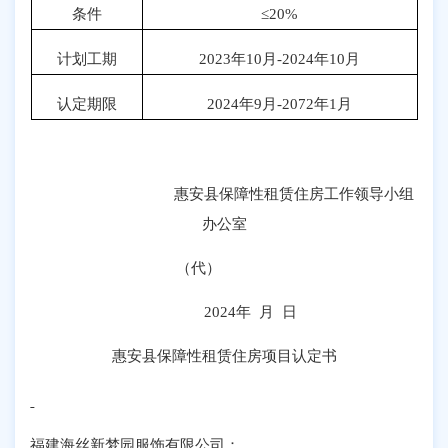
条件
≤
20%
计划工期
2023
年
10
月
-2024
年
10
月
认定期限
2024
年
9
月
-2072
年
1
月
惠安县保障性租赁住房工作领导小组
办公室
（代）
2024
年 月 日
惠安县保障性租赁住房项目认定书
福建海丝新梦园服饰有限公司
：