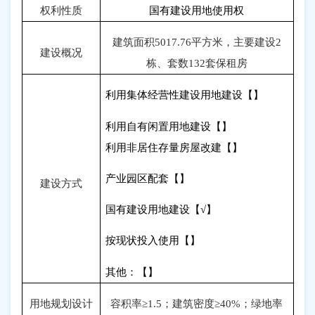
权利性质
国有建设用地使用权
建筑面积
5017.76
平方米，主要建设
2
建设概况
栋、套数
132
套保租房
利用集体经营性建设用地建设【】
利用自有闲置用地建设【】
利用非居住存量房屋改建【】
产业园区配套【】
建设方式
国有建设用地建设【
√
】
按现状投入使用【】
其他：【】
用地规划设计
容积率≥
1.5
；建筑密度≥
40%
；绿地率