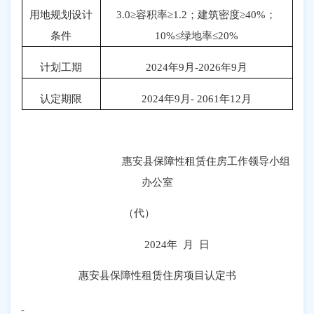
用地规划设计
3.0
≥容积率≥
1.2
；建筑密度≥
40%
；
条件
10%
≤绿地率≤
20%
计划工期
2024
年
9
月
-2026
年
9
月
认定期限
2024
年
9
月
- 2061
年
12
月
惠安县保障性租赁住房工作领导小组
办公室
（代）
2024
年 月 日
惠安县保障性租赁住房项目认定书