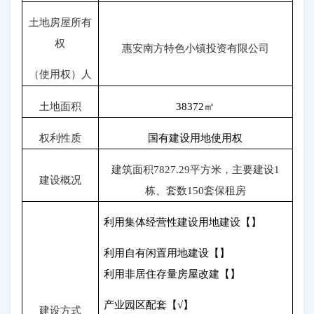
土地房屋所有
权
惠安南方特色小镇投资有限公司
（使用权）人
土地面积
38372
㎡
权利性质
国有建设用地使用权
建筑面积
7827.29
平方米，主要建设
1
建设概况
栋、套数
150
套保租房
利用集体经营性建设用地建设【】
利用自有闲置用地建设【】
利用非居住存量房屋改建【】
产业园区配套【
√
】
建设方式