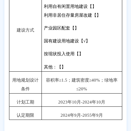
利用自有闲置用地建设【】
利用非居住存量房屋改建【】
产业园区配套【】
建设方式
国有建设用地建设【
√
】
按现状投入使用【】
其他：【】
用地规划设计
容积率≥
1.5
；建筑密度≥
40%
；绿地率
条件
≤
20%
计划工期
2023
年
10
月
-2024
年
10
月
认定期限
2024
年
9
月
-2055
年
9
月