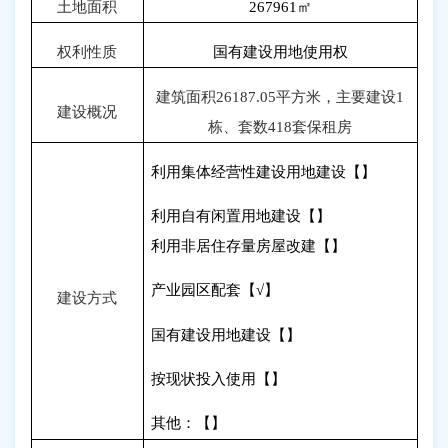
土地面积
267961
㎡
权利性质
国有建设用地使用权
建筑面积
26187.05
平方米，主要建设
1
建设概况
栋、套数
418
套保租房
利用集体经营性建设用地建设【】
利用自有闲置用地建设【】
利用非居住存量房屋改建【】
产业园区配套【
√
】
建设方式
国有建设用地建设【】
按现状投入使用【】
其他：【】