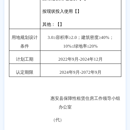
按现状投入使用【】
其他：【】
用地规划设计
3.0
≥容积率≥
2.0
；建筑密度≥
40%
；
条件
10%
≤绿地率≤
20%
计划工期
2022
年
9
月
-2024
年
12
月
认定期限
2024
年
9
月
-2072
年
9
月
惠安县保障性租赁住房工作领导小组
办公室
（代）