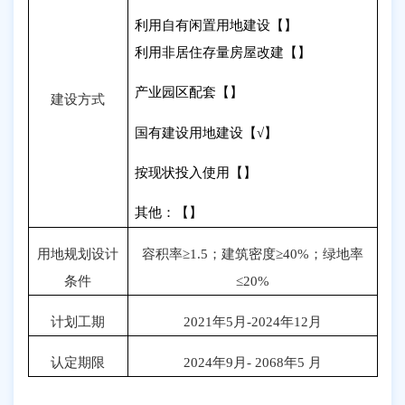
利用自有闲置用地建设【】
利用非居住存量房屋改建【】
产业园区配套【】
建设方式
国有建设用地建设【
√
】
按现状投入使用【】
其他：【】
用地规划设计
容积率≥
1.5
；建筑密度≥
40%
；绿地率
条件
≤
20%
计划工期
2021
年
5
月
-2024
年
12
月
认定期限
2024
年
9
月
- 2068
年
5
月