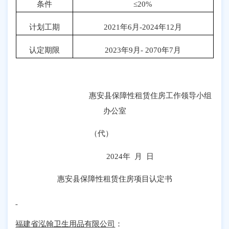
条件
≤
20%
计划工期
2021
年
6
月
-2024
年
12
月
认定期限
2023
年
9
月
- 2070
年
7
月
惠安县保障性租赁住房工作领导小组
办公室
（代）
2024
年 月 日
惠安县保障性租赁住房项目认定书
福建省泓翰卫生用品有限公司
：