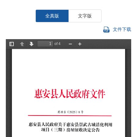
全真版
文字版
文件下载
因
民
目
收
属
地
实
1
房