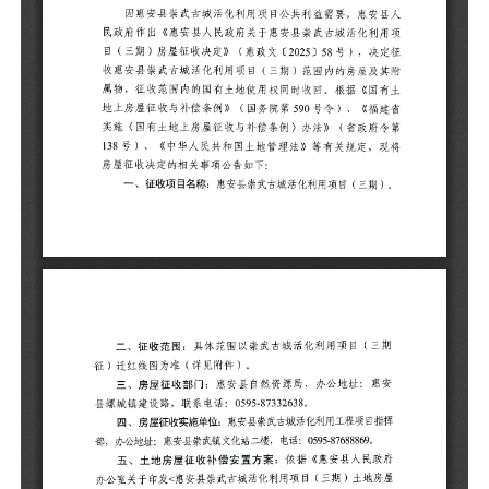
一
期
二
征
三
县
四
目
05
五
办
房