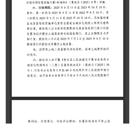
实
六
中
为
收
征
腾
征
议
七
时
八
城
号