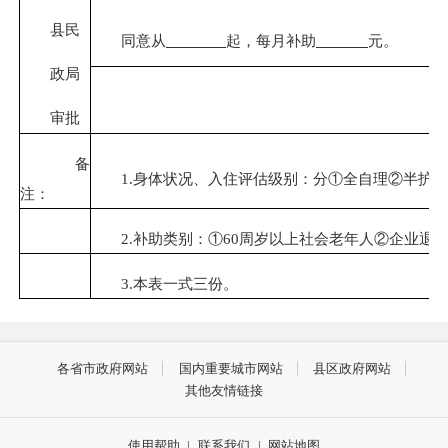
县民
同意从
起，每月补助
元。
政局
审批
备
1.身体状况、入住评估级别：分①全自理②半护理
注：
2.补助类别：①60周岁以上社会老年人②企业退
3.本表一式三份。
各省市政府网站
国内重要城市网站
县区政府网站
其他友情链接
使用帮助
|
联系我们
|
网站地图