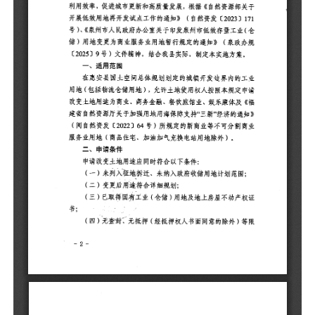
制
在
用
请
《
通
割
外
申
（