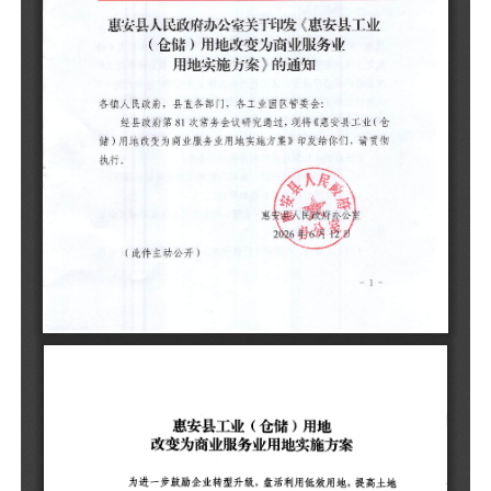
（
惠
为
地
关
〔
低
通