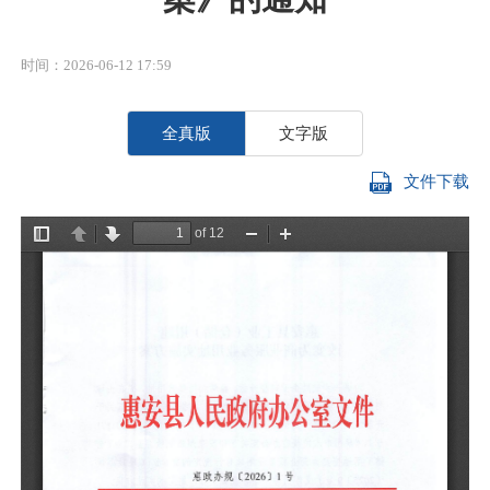
时间：2026-06-12 17:59
全真版
文字版
文件下载
各
经
（
请