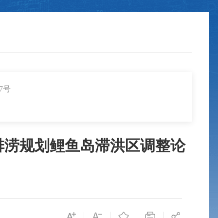
7号
排涝规划鲤鱼岛滞洪区调整论