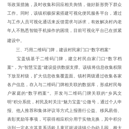
等政策措施，及时收集和回应相关舆情，做好新形势下群众
工作。同时，该镇积极探索搭建可视化便民服务平台，通过
与工作人员可视化通话来反馈需求与诉求，有效解决村内老
年人不熟悉智能手机操作的困境，目前可视化平台已在抓紧
建设中
。
三、巧用二维码门牌，建设村民家门口
“
数字档案
”
宝盖镇基于二维码门牌，建立村民自家门口“数字档
案”，为
“
智慧宝盖
”
建设提供数据支撑。该镇将信息收集权限
下放至村级，扩大信息收集覆盖面。镇村两级通过收集各家
各户信息，存入与二维码门牌相关联的数据库，形成村民每
户家庭的
“
数字档案
”
。
开发与二维码门牌关联的
“
乡风文
明
”
积分系统，村民及时关注
“
魅力宝盖
”
公微号，通过个人申
报、他人推荐和集体评议等方式上报善行公益、移风易俗、
表彰奖励等事项，可获得相应积分用于实物兑换，其中积分
达到一定名次其直系适龄儿童可就读该镇公办幼儿园，极大