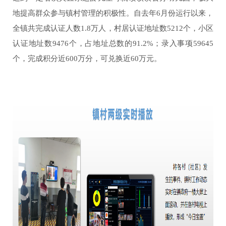
地提高群众参与镇村管理的积极性。自去年
6
月份运行以来，
全镇共完成认证人数
1.8
万人，村居认证地址数
5212
个，小区
认证地址数
9476
个，占地址总数的
91.2%
；录入事项
59645
个，完成积分近
600
万分，可兑换近
60
万元。