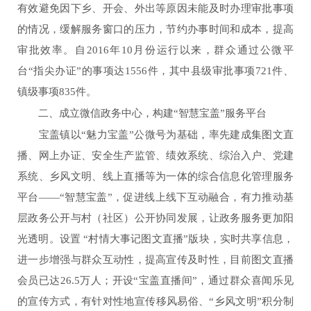
有效避免因下乡、开会、外出等原因未能及时办理审批事项
的情况，缓解服务窗口的压力，节约办事时间和成本，提高
审批效率。自
2016
年
10
月份运行以来，群众通过公微平
台“指尖办证”的事项达
1556
件，其中县级审批事项
721
件、
镇级事项
835
件。
二、成立微信政务中心，构建
“
智慧宝盖
”
服务平台
宝盖镇以
“
魅力宝盖
”
公微号为基础，率先建成集图文直
播、网上办证、安全生产监管、绩效系统、综治入户、党建
系统、乡风文明、线上直播等为一体的综合信息化管理服务
平台
——“
智慧宝盖
”
，促进线上线下互动融合，有力推动基
层政务公开与村（社区）公开协同发展，让政务服务更加阳
光透明。
设置
“
村情大事记图文直播
”
版块，实时共享信息，
进一步增强与群众互动性，提高宣传及时性，目前图文直播
会员已达
26.5
万人；开设
“
宝盖直播间
”
，通过群众喜闻乐见
的宣传方式，有针对性地宣传移风易俗、
“
乡风文明
”
积分制