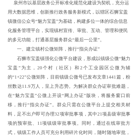
泉州市以基层政务公开标准化规范化建设为契机，充分运
用大数据思维，创新推行政务服务新模式，以辖区石狮宝盖
镇微信公众号“魅力宝盖”为基础，构建多位一体的综合信息
化服务管理平台，实现镇村宣传、审批、互动、管理和便民
的多元功能，打通基层服务群众
“
最后一公里
”
。
一、建立镇村公微矩阵，推行
“
指尖办证
”
石狮市宝盖镇强化公微平台建设，形成以镇级公微
“
魅力
宝盖
”
为主，
20
个村（社区）和
2
个工业园区公微为辅
的
“1+22”
公微矩阵，目前镇级公微号已发布文章
1441
篇，粉
丝数达
11.9
万人
，呈上升态势
。为解决群众办证审批难题，
在“魅力宝盖
”
公微上开设
“
网上办证
”
版块，将服务窗口前
移，推行
“
指尖办证
”
。群众只需在公微平台上提交相关材
料，足不出户即可办理
32
项审批事项，其中
21
项县级审批事
项的预审批、
11
项镇级审批事项。同时，通过在线审批方
式，镇级工作人员可充分利用碎片化时间，随时随地审批，