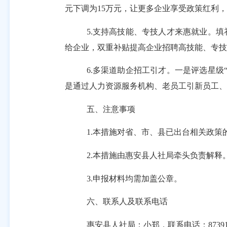
元下调为
15
万元，让更多企业享受政策红利，
5.
支持高技能、专技人才来惠就业。填
给企业，双重补贴提高企业招聘高技能、专技
6.
多渠道助企招工引才。一是评选星级
是通过人力资源服务机构、老员工引新员工、
五、注意事项
1.本措施
对省、市、县已出台相关政策
2.本措施由惠安县人社局牵头负责解释
3.申报材料
均
需
加盖公章
。
六、联系人及联系电话
惠安县人社局：小郑，联系电话：
8739