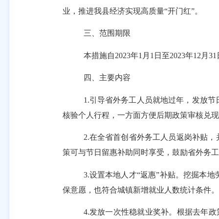
业，推进我县经济实现高质量“开门红”。
三、范围期限
本措施自
2023
年
1
月
1
日至
2023
年
12
月
31
四、主要内容
1.
引导省外务工人员就地过年，发放节
核验个人行程，一方面方便后期政策审核兑现
2.
在全省首创省外务工人员返岗补贴，
策可与节日留惠补助同时享受，鼓励省外务工
3.
设置本地人才
“
返惠
”
补贴。挖掘本地
保意愿，也符合城镇新增就业人数统计条件。
4.
发放一次性稳就业奖补。根据去年政