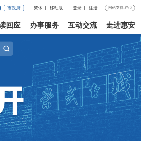
网站支持IPV6
市政府
繁体
移动版
登录
注册
读回应
办事服务
互动交流
走进惠安