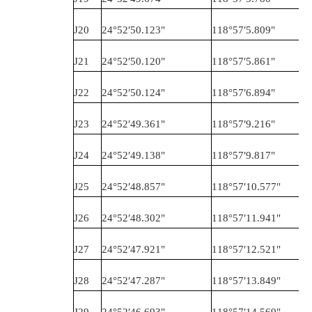
J20
24°52′50.123
"
118°57′5.809
"
J21
24°52′50.120
"
118°57′5.861
"
J22
24°52′50.124
"
118°57′6.894
"
J23
24°52′49.361
"
118°57′9.216
"
J24
24°52′49.138
"
118°57′9.817
"
J25
24°52′48.857
"
118°57′10.577
"
J26
24°52′48.302
"
118°57′11.941
"
J27
24°52′47.921
"
118°57′12.521
"
J28
24°52′47.287
"
118°57′13.849
"
J29
24°52′46.693
"
118°57′14.569
"