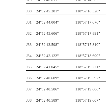
J30
24°52′45.281
"
118°57′16.320
"
J31
24°52′44.004
"
118°57′17.676
"
J32
24°52′43.606
"
118°57′17.891
"
J33
24°52′43.598
"
118°57′17.810
"
J34
24°52′42.122
"
118°57′18.690
"
J35
24°52′41.045
"
118°57′19.271
"
J36
24°52′40.609
"
118°57′19.592
"
J37
24°52′40.586
"
118°57′19.606
"
J38
24°52′40.589
"
118°57′19.607
"