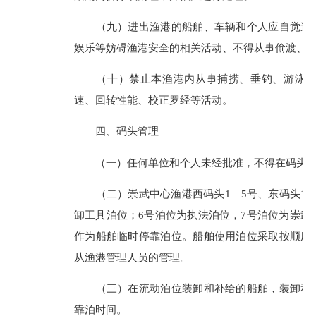
（九）进出渔港的船舶、车辆和个人应自觉遵守
娱乐等妨碍渔港安全的相关活动、不得从事偷渡、
（十）禁止本渔港内从事捕捞、垂钓、游泳、操
速、回转性能、校正罗经等活动。
四、码头管理
（一）任何单位和个人未经批准，不得在码头进
（二）崇武中心渔港西码头1—5号、东码头11
卸工具泊位；6号泊位为执法泊位，7号泊位为崇武
作为船舶临时停靠泊位。船舶使用泊位采取按顺序
从渔港管理人员的管理。
（三）在流动泊位装卸和补给的船舶，装卸和补
靠泊时间。