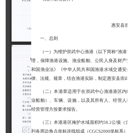
惠安县崇武国
一、总则
（一）为维护崇武中心渔港（以下简称“渔港”）
理，保障渔港设施、渔业船舶、公民人身及财产安
和国渔业法》《中华人民共和国渔港水域交通安全
律、法规、规章，结合渔港实际，制定惠安县崇武国
（二）本港章适用于在崇武中心渔
港港
区内航
业船舶）、车辆、设施，以及其所有人、经营人和
经营管理方按要求报告。
（三）本
港港
区掩护水域面积约58.2公顷（含
列各周边角点坐标连线组成（CGCS2000坐标系）。