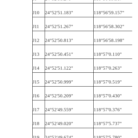
J10
24°52′51.183
"
118°56′59.157
"
J11
24°52′51.267
"
118°56′58.302
"
J12
24°52′50.813
"
118°56′58.198
"
J13
24°52′50.451
"
118°57′0.110
"
J14
24°52′51.122
"
118°57′0.263
"
J15
24°52′50.999
"
118°57′0.519
"
J16
24°52′50.209
"
118°57′0.430
"
J17
24°52′49.559
"
118°57′0.376
"
J18
24°52′49.020
"
118°57′5.737
"
J19
24°52′49.674
"
118°57′5.780
"