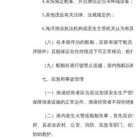
4.未按规定配备、开启通信定位等终端设备；
5.其他违反有关法律、法规规定的；
6.海洋渔业执法机构或安全主管机关认为有其他
（八）在本港停泊的船舶，应留有值守船员（遇
岸除外）且能保证在任何情况下可正常移泊、航行
（九）船舶在港行驶禁止追越，港内拖航以舷拖
七、应急和事故管理
（一）渔港经营者应当依法加强安全生产管理，
保障渔港设施的正常运作。渔港经营者不得拒绝船
（二）港内发生火警或船舶失事，首先应自行采
府、县农业农村、公安、消防、应急等部门。在港
协助救护。