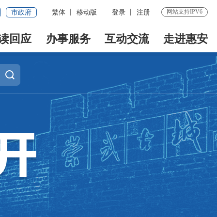
网站支持IPV6
市政府
繁体
移动版
登录
注册
读回应
办事服务
互动交流
走进惠安