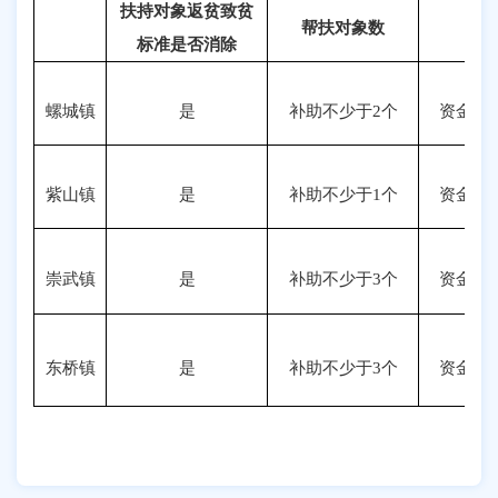
扶持对象返贫致贫
帮扶对象数
标准是否消除
螺城镇
是
补助不少于2个
资金
10
紫山镇
是
补助不少于1个
资金
10
崇武镇
是
补助不少于3个
资金
10
东桥镇
是
补助不少于3个
资金
10