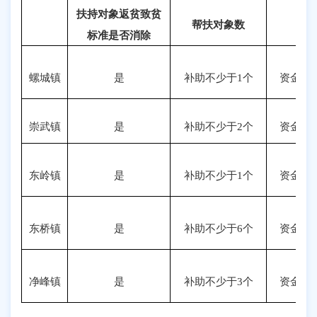
扶持对象返贫致贫
帮扶对象数
标准是否消除
螺城镇
是
补助不少于1个
资金
10
崇武镇
是
补助不少于2个
资金
10
东岭镇
是
补助不少于1个
资金
10
东桥镇
是
补助不少于6个
资金
10
净峰镇
是
补助不少于3个
资金
10