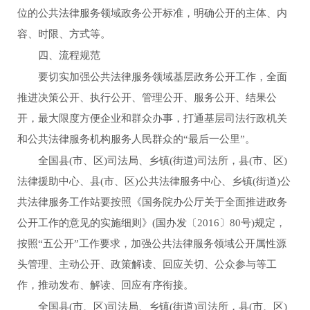
位的公共法律服务领域政务公开标准，明确公开的主体、内
容、时限、方式等。
四、流程规范
要切实加强公共法律服务领域基层政务公开工作，全面
推进决策公开、执行公开、管理公开、服务公开、结果公
开，最大限度方便企业和群众办事，打通基层司法行政机关
和公共法律服务机构服务人民群众的
“最后一公里”。
全国县
(
市、区
)
司法局、乡镇
(
街道
)
司法所，县
(
市、区
)
法律援助中心、县
(
市、区
)
公共法律服务中心、乡镇
(
街道
)
公
共法律服务工作站要按照《国务院办公厅关于全面推进政务
公开工作的意见的实施细则》
(
国办发〔
2016
〕
80
号
)
规定，
按照“五公开”工作要求，加强公共法律服务领域公开属性源
头管理、主动公开、政策解读、回应关切、公众参与等工
作，推动发布、解读、回应有序衔接。
全国县
(
市、区
)
司法局、乡镇
(
街道
)
司法所，县
(
市、区
)