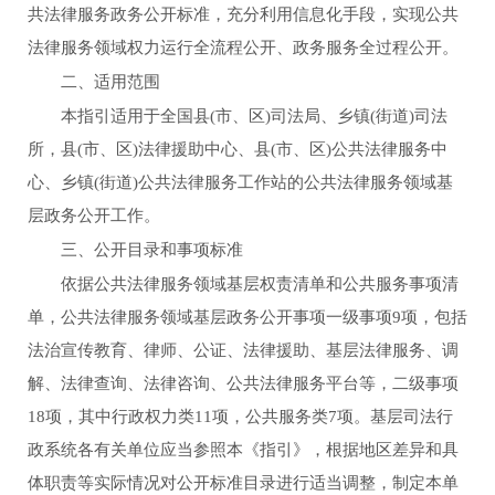
共法律服务政务公开标准，充分利用信息化手段，实现公共
法律服务领域权力运行全流程公开、政务服务全过程公开。
二、适用范围
本指引适用于全国县
(
市、区
)
司法局、乡镇
(
街道
)
司法
所，县
(
市、区
)
法律援助中心、县
(
市、区
)
公共法律服务中
心、乡镇
(
街道
)
公共法律服务工作站的公共法律服务领域基
层政务公开工作。
三、公开目录和事项标准
依据公共法律服务领域基层权责清单和公共服务事项清
单，公共法律服务领域基层政务公开事项一级事项
9
项，包括
法治宣传教育、律师、公证、法律援助、基层法律服务、调
解、法律查询、法律咨询、公共法律服务平台等，二级事项
18
项，其中行政权力类
11
项，公共服务类
7
项。基层司法行
政系统各有关单位应当参照本《指引》，根据地区差异和具
体职责等实际情况对公开标准目录进行适当调整，制定本单