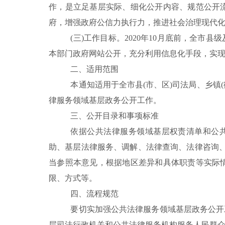
作，是立足基层实际、细化公开内容、规范公开
府，增强政府公信力执行力，推进社会治理现代
(三)工作目标。
2020年
10月底前
，
全
市
县级
本部门政府网站公开
，
充分利用信息化手段，实
二、适用范围
本
通知
适用于全
市
县
(市、区)司法局、乡镇
律服务领域基层政务公开工作。
三、公开目录和事项标准
依据公共法律服务领域基层权责清单和公
助、基层法律服务、调解、法律查询、法律咨询、
当参照本
意见
，根据地区差异和具体职责等实际
限、方式等。
四、流程规范
要切实加强公共法律服务领域基层政务公开
层司法行政机关和公共法律服务机构服务人民群