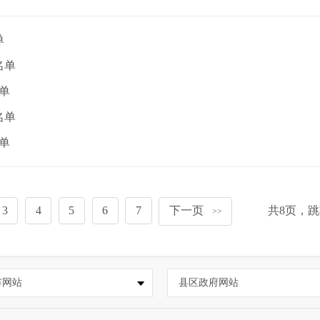
单
名单
单
名单
单
3
4
5
6
7
下一页
共
8
页，跳
>>
市网站
县区政府网站