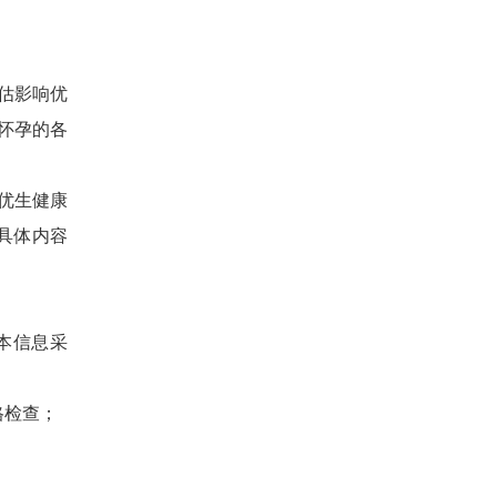
估影响优
怀孕的各
优生健康
具体内容
本信息采
格检查；