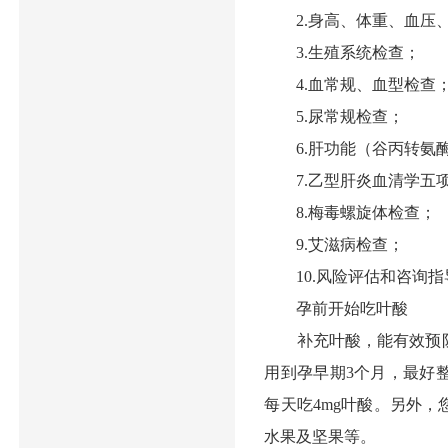
2.身高、体重、血压、
3.生殖系统检查；
4.血常规、血型检查
5.尿常规检查；
6.肝功能（谷丙转氨酶
7.乙型肝炎血清学五
8.梅毒螺旋体检查；
9.艾滋病检查；
10.风险评估和咨询指
孕前开始吃叶酸
补充叶酸，能有效预防宝
用到孕早期3个月，最好
每天吃4mg叶酸。另外
水果及坚果等。