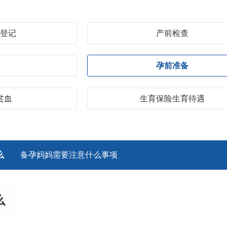
务登记
产前检查
假
孕前准备
贫血
生育保险生育待遇
么
备孕妈妈需要注意什么事项
么