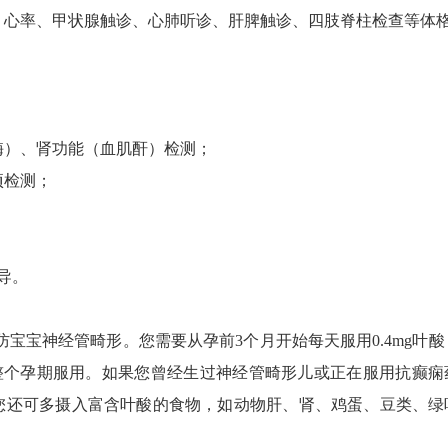
心率、甲状腺触诊、心肺听诊、肝脾触诊、四肢脊柱检查等体
；
）、肾功能（血肌酐）检测；
项检测；
导。
宝神经管畸形。您需要从孕前3个月开始每天服用0.4mg叶酸
整个孕期服用。如果您曾经生过神经管畸形儿或正在服用抗癫痫
，您还可多摄入富含叶酸的食物，如动物肝、肾、鸡蛋、豆类、绿