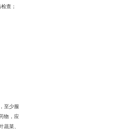
格检查；
，至少服
药物，应
叶蔬菜、